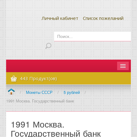
Личный кабинет
Список пожеланий
Главная
443 Продукт(ов)
Как сделать заказ
/
Монеты СССР
/
5 рублей
/
1991 Москва. Государственный банк
Оплата и доставка
Контакты
1991 Москва.
Вопрос-ответ
Государственный банк