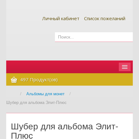
Личный кабинет
Список пожеланий
Главная
497 Продукт(ов)
Как сделать заказ
/
Альбомы для монет
/
Шубер для альбома Элит-Плюс
Оплата и доставка
Контакты
Шубер для альбома Элит-
Вопрос-ответ
Плюс