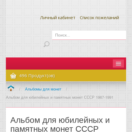
Личный кабинет
Список пожеланий
Главная
496 Продукт(ов)
Как сделать заказ
/
Альбомы для монет
/
Альбом для юбилейных и памятных монет СССР 1967-1991
Оплата и доставка
Контакты
Альбом для юбилейных и
Вопрос-ответ
памятных монет СССР