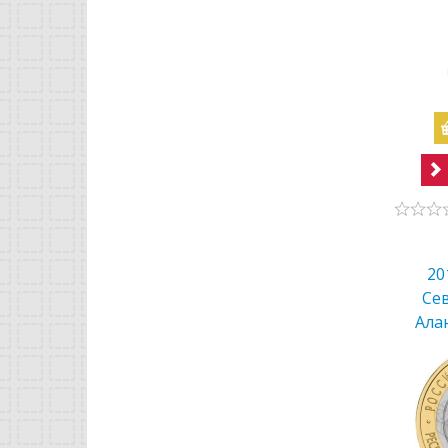
20
Се
Ала