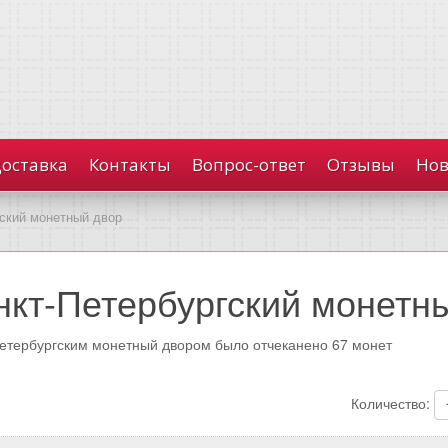
доставка
Контакты
Вопрос-ответ
Отзывы
Нов
ский монетный двор
нкт-Петербургский монетн
етербургским монетный двором было отчеканено 67 монет
Количество: