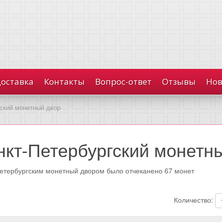
доставка
Контакты
Вопрос-ответ
Отзывы
Нов
ский монетный двор
нкт-Петербургский монетн
етербургским монетный двором было отчеканено 67 монет
Количество: