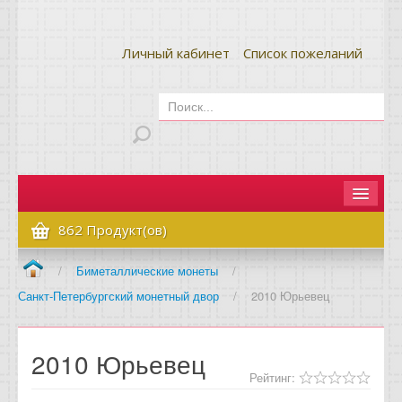
Личный кабинет
Список пожеланий
Главная
862 Продукт(ов)
Как сделать заказ
/
Биметаллические монеты
/
Санкт-Петербургский монетный двор
/
2010 Юрьевец
Оплата и доставка
Контакты
2010 Юрьевец
Вопрос-ответ
Рейтинг: