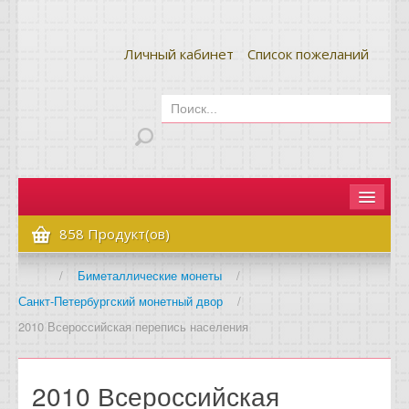
Личный кабинет
Список пожеланий
Главная
858 Продукт(ов)
Как сделать заказ
/
Биметаллические монеты
/
Санкт-Петербургский монетный двор
/
Оплата и доставка
2010 Всероссийская перепись населения
Контакты
Вопрос-ответ
2010 Всероссийская