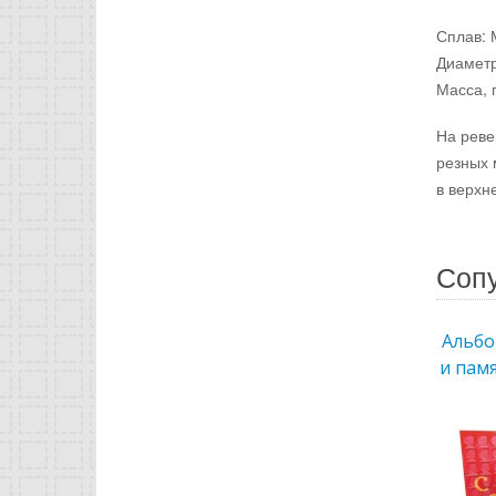
Сплав:
Диаметр
Масса, г
На реве
резных 
в верхн
Соп
Альбо
и пам