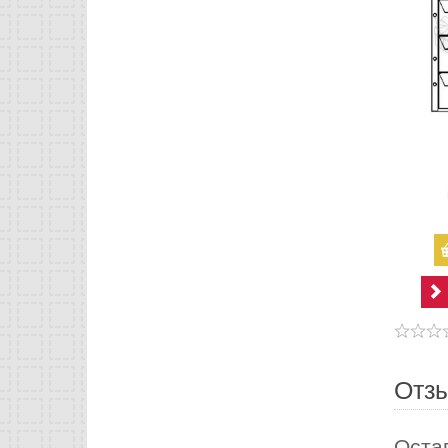
Отз
Оста