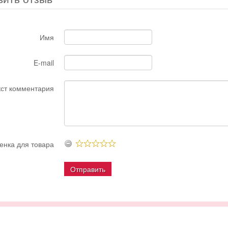
Имя
E-mail
кст комментария
енка для товара