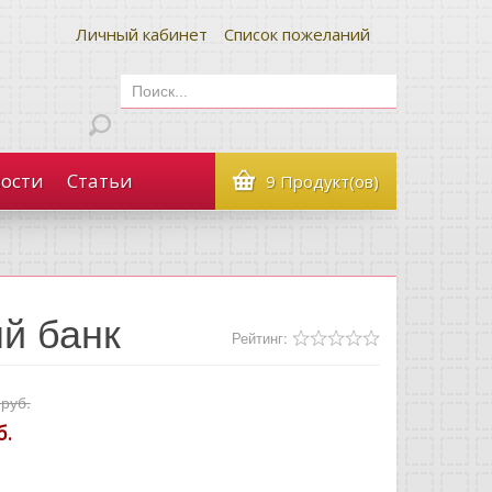
Личный кабинет
Список пожеланий
ости
Статьи
9 Продукт(ов)
й банк
Рейтинг:
 руб.
б.