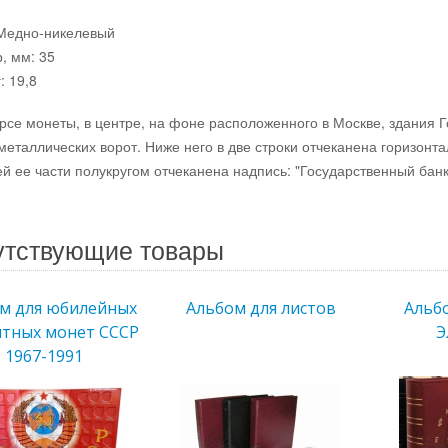
 Медно-никелевый
, мм: 35
: 19,8
рсе монеты, в центре, на фоне расположенного в Москве, здания 
металлических ворот. Ниже него в две строки отчеканена горизонта
ей ее части полукругом отчеканена надпись: "Государственный банк
утствующие товары
м для юбилейных
Альбом для листов
Альбо
ятных монет СССР
Э
1967-1991