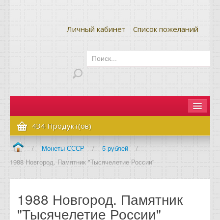
Личный кабинет
Список пожеланий
Главная
434 Продукт(ов)
Как сделать заказ
/
Монеты СССР
/
5 рублей
/
1988 Новгород. Памятник "Тысячелетие России"
Оплата и доставка
Контакты
1988 Новгород. Памятник
Вопрос-ответ
"Тысячелетие России"