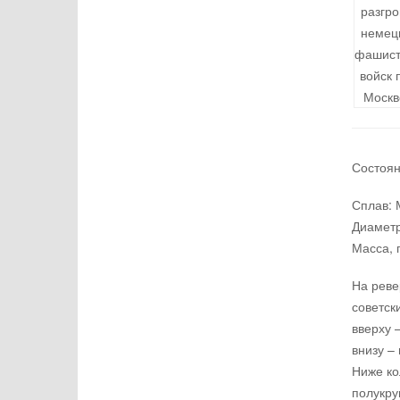
Состоян
Сплав:
Диаметр
Масса, г
На реве
советск
вверху 
внизу –
Ниже ко
полукр