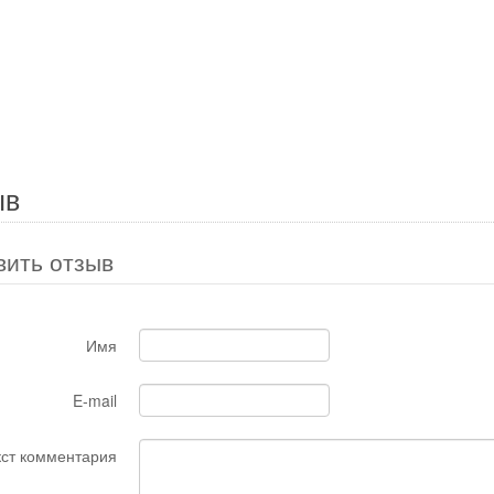
ыв
вить отзыв
Имя
E-mail
кст комментария