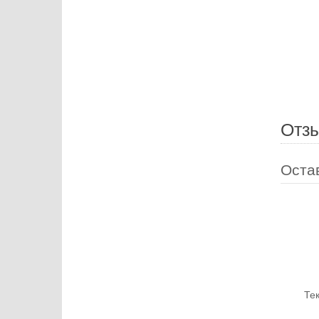
Отз
Оста
Те