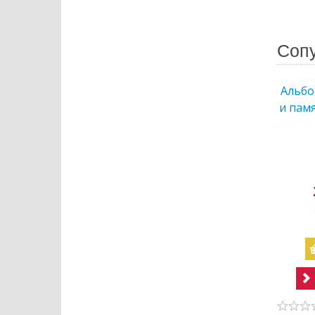
Соп
Альбо
и пам