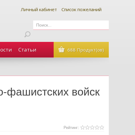
Личный кабинет
Список пожеланий
ости
Статьи
688 Продукт(ов)
о-фашистских войск
Рейтинг: