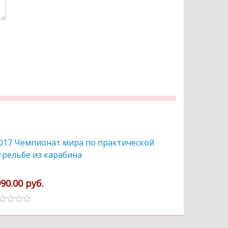
017 Чемпионат мира по практической
2018 ХХIХ
трельбе из карабина
2019 года 
90.00 руб.
49.00 руб.