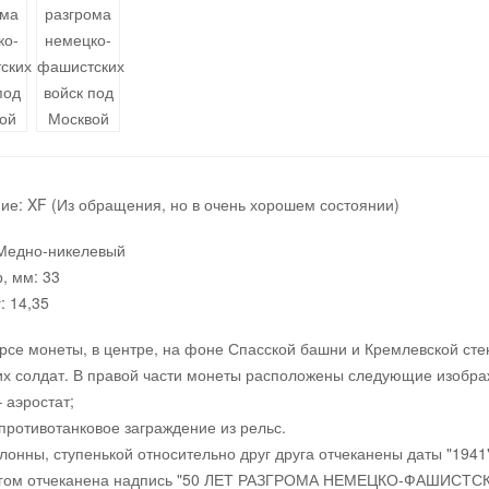
ие: XF (Из обращения, но в очень хорошем состоянии)
 Медно-никелевый
, мм: 33
: 14,35
рсе монеты, в центре, на фоне Спасской башни и Кремлевской ст
их солдат. В правой части монеты расположены следующие изобра
– аэростат;
 противотанковое заграждение из рельс.
лонны, ступенькой относительно друг друга отчеканены даты "1941"
угом отчеканена надпись "50 ЛЕТ РАЗГРОМА НЕМЕЦКО-ФАШИСТ