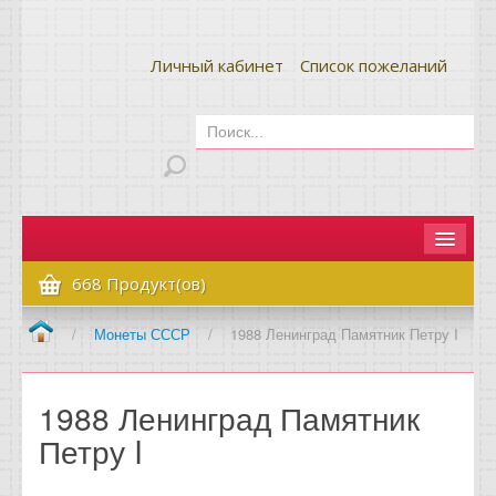
Личный кабинет
Список пожеланий
Главная
668 Продукт(ов)
Как сделать заказ
/
Монеты СССР
/
1988 Ленинград Памятник Петру I
Оплата и доставка
1988 Ленинград Памятник
Контакты
Петру I
Вопрос-ответ