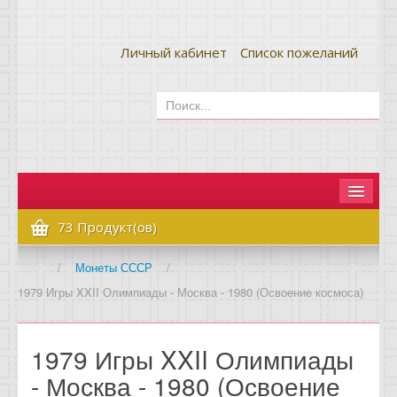
Личный кабинет
Список пожеланий
Главная
73 Продукт(ов)
Как сделать заказ
/
Монеты СССР
/
1979 Игры XXII Олимпиады - Москва - 1980 (Освоение космоса)
Оплата и доставка
Контакты
1979 Игры XXII Олимпиады
Вопрос-ответ
- Москва - 1980 (Освоение