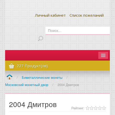
Личный кабинет
Список пожеланий
Главная
227 Продукт(ов)
Как сделать заказ
/
Биметаллические монеты
/
Московский монетный двор
/
2004 Дмитров
Оплата и доставка
Контакты
2004 Дмитров
Вопрос-ответ
Рейтинг: