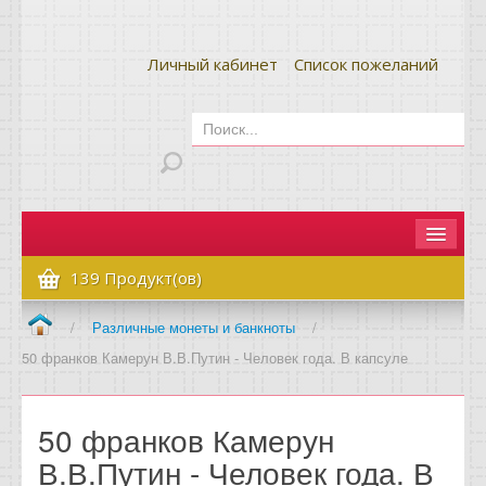
Личный кабинет
Список пожеланий
Главная
139 Продукт(ов)
Как сделать заказ
/
Различные монеты и банкноты
/
50 франков Камерун В.В.Путин - Человек года. В капсуле
Оплата и доставка
Контакты
50 франков Камерун
Вопрос-ответ
В.В.Путин - Человек года. В