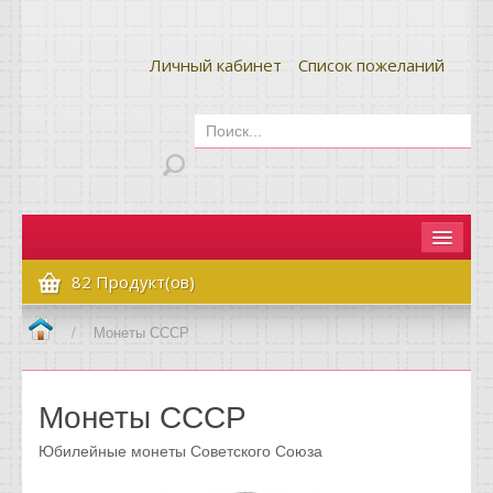
Личный кабинет
Список пожеланий
Главная
82 Продукт(ов)
Как сделать заказ
/
Монеты СССР
Оплата и доставка
Монеты СССР
Контакты
Юбилейные монеты Советского Союза
Вопрос-ответ