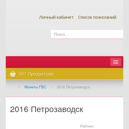
Личный кабинет
Список пожеланий
Главная
507 Продукт(ов)
Как сделать заказ
/
Монеты ГВС
/
2016 Петрозаводск
Оплата и доставка
2016 Петрозаводск
Контакты
Вопрос-ответ
Рейтинг: