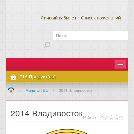
Личный кабинет
Список пожеланий
Главная
716 Продукт(ов)
Как сделать заказ
/
Монеты ГВС
/
2014 Владивосток
Оплата и доставка
2014 Владивосток
Контакты
Рейтинг:
Вопрос-ответ