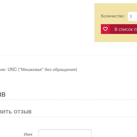
Количество:
В список 
ие: UNC ("Мешковая" без обращения)
ыв
вить отзыв
Имя