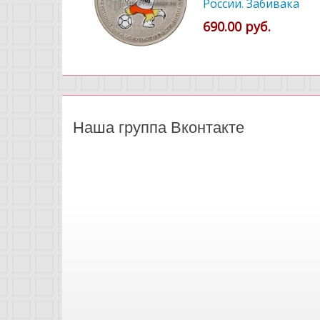
России. Забивака
цветной
690.00 руб.
Наша группа Вконтакте