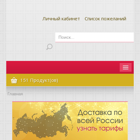
Личный кабинет
Список пожеланий
Главная
151 Продукт(ов)
Как сделать заказ
Главная
Оплата и доставка
Контакты
Вопрос-ответ