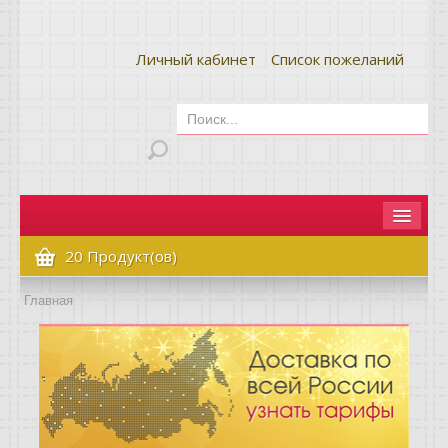
Личный кабинет
Список пожеланий
Главная
20 Продукт(ов)
Как сделать заказ
Главная
Оплата и доставка
Контакты
Вопрос-ответ