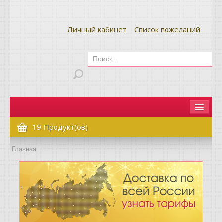
Личный кабинет
Список пожеланий
Главная
19 Продукт(ов)
Как сделать заказ
Главная
Оплата и доставка
Контакты
Вопрос-ответ