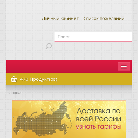
Личный кабинет
Список пожеланий
Главная
470 Продукт(ов)
Как сделать заказ
Главная
Оплата и доставка
Контакты
Вопрос-ответ