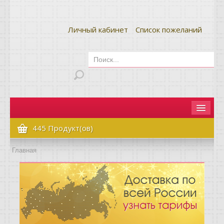
Личный кабинет
Список пожеланий
Главная
445 Продукт(ов)
Как сделать заказ
Главная
Оплата и доставка
Контакты
Вопрос-ответ