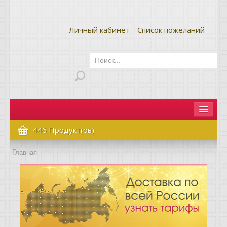
Личный кабинет
Список пожеланий
Главная
446 Продукт(ов)
Как сделать заказ
Главная
Оплата и доставка
Контакты
Вопрос-ответ