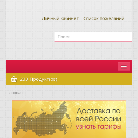
Личный кабинет
Список пожеланий
Главная
233 Продукт(ов)
Как сделать заказ
Главная
Оплата и доставка
Контакты
Вопрос-ответ