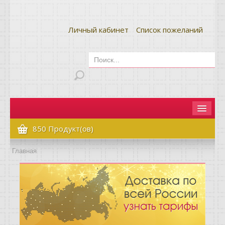
Личный кабинет
Список пожеланий
Главная
850 Продукт(ов)
Как сделать заказ
Главная
Оплата и доставка
Контакты
Вопрос-ответ