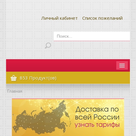
Личный кабинет
Список пожеланий
Главная
853 Продукт(ов)
Как сделать заказ
Главная
Оплата и доставка
Контакты
Вопрос-ответ