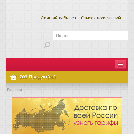
Личный кабинет
Список пожеланий
Главная
203 Продукт(ов)
Как сделать заказ
Главная
Оплата и доставка
Контакты
Вопрос-ответ