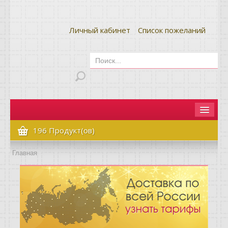
Личный кабинет
Список пожеланий
Главная
196 Продукт(ов)
Как сделать заказ
Главная
Оплата и доставка
Контакты
Вопрос-ответ