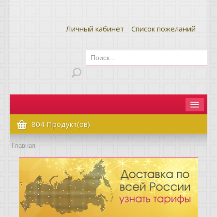
Личный кабинет
Список пожеланий
Главная
804 Продукт(ов)
Как сделать заказ
Главная
Оплата и доставка
Контакты
Вопрос-ответ