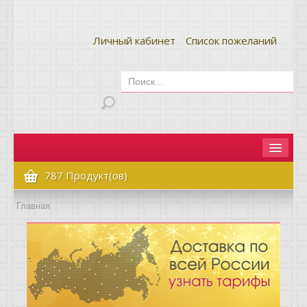
Личный кабинет
Список пожеланий
Главная
787 Продукт(ов)
Как сделать заказ
Главная
Оплата и доставка
Контакты
Вопрос-ответ