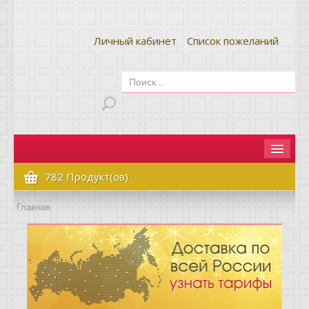
Личный кабинет
Список пожеланий
Главная
782 Продукт(ов)
Как сделать заказ
Главная
Оплата и доставка
Контакты
Вопрос-ответ