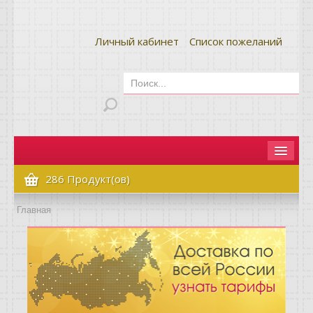
Личный кабинет
Список пожеланий
Главная
286 Продукт(ов)
Как сделать заказ
Главная
Оплата и доставка
Контакты
Вопрос-ответ