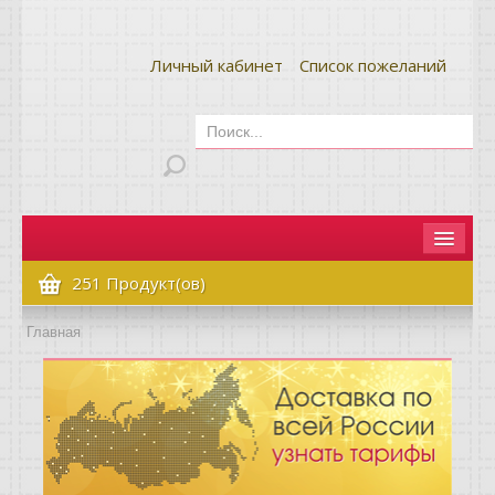
Личный кабинет
Список пожеланий
Главная
251 Продукт(ов)
Как сделать заказ
Главная
Оплата и доставка
Контакты
Вопрос-ответ