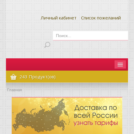
Личный кабинет
Список пожеланий
Главная
243 Продукт(ов)
Как сделать заказ
Главная
Оплата и доставка
Контакты
Вопрос-ответ