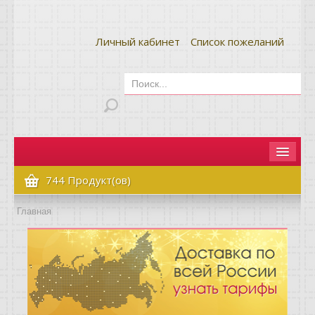
Личный кабинет
Список пожеланий
Главная
744 Продукт(ов)
Как сделать заказ
Главная
Оплата и доставка
Контакты
Вопрос-ответ