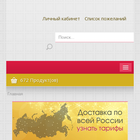
Личный кабинет
Список пожеланий
Главная
672 Продукт(ов)
Как сделать заказ
Главная
Оплата и доставка
Контакты
Вопрос-ответ