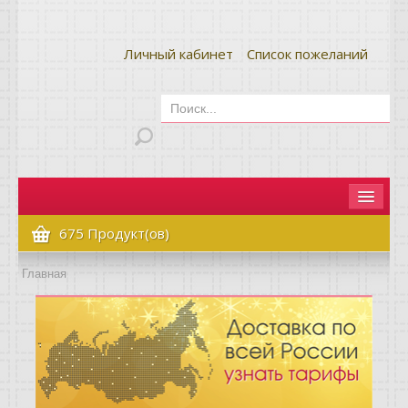
Личный кабинет
Список пожеланий
Главная
675 Продукт(ов)
Как сделать заказ
Главная
Оплата и доставка
Контакты
Вопрос-ответ