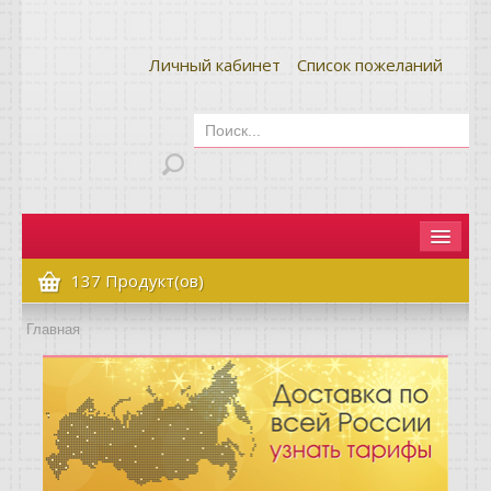
Личный кабинет
Список пожеланий
Главная
137 Продукт(ов)
Как сделать заказ
Главная
Оплата и доставка
Контакты
Вопрос-ответ