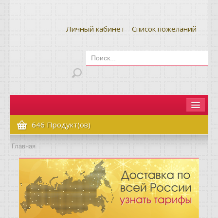
Личный кабинет
Список пожеланий
Главная
646 Продукт(ов)
Как сделать заказ
Главная
Оплата и доставка
Контакты
Вопрос-ответ