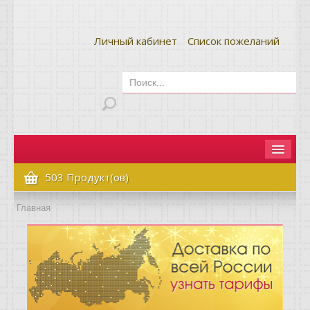
Личный кабинет
Список пожеланий
Главная
503 Продукт(ов)
Как сделать заказ
Главная
Оплата и доставка
Контакты
Вопрос-ответ