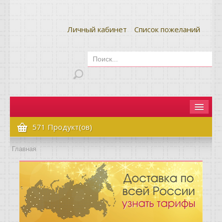
Личный кабинет
Список пожеланий
Главная
571 Продукт(ов)
Как сделать заказ
Главная
Оплата и доставка
Контакты
Вопрос-ответ