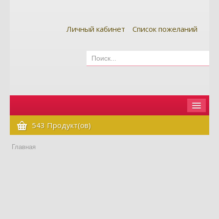
Личный кабинет
Список пожеланий
Главная
543 Продукт(ов)
Как сделать заказ
Главная
Оплата и доставка
Контакты
Вопрос-ответ