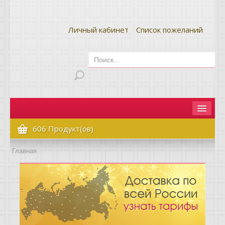
Личный кабинет
Список пожеланий
Главная
606 Продукт(ов)
Как сделать заказ
Главная
Оплата и доставка
Контакты
Вопрос-ответ