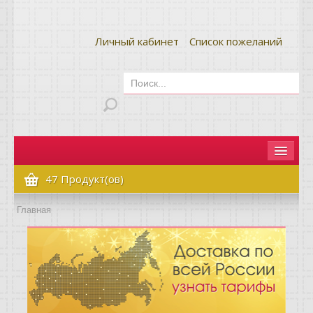
Личный кабинет
Список пожеланий
Главная
47 Продукт(ов)
Как сделать заказ
Главная
Оплата и доставка
Контакты
Вопрос-ответ