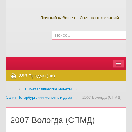
Личный кабинет
Список пожеланий
Главная
836 Продукт(ов)
Как сделать заказ
/
Биметаллические монеты
/
Санкт-Петербургский монетный двор
/
2007 Вологда (СПМД)
Оплата и доставка
Контакты
2007 Вологда (СПМД)
Вопрос-ответ