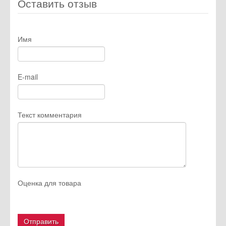
окружности на кольце – надписи: вверху – «ДРЕВНИЕ
ГОРОДА РОССИИ», внизу – «ВОЛОГДА».
Чеканка: Санкт-Петербургский монетный двор (СПМД).
Оформление гурта: 300 рифлений и надпись «ДЕСЯТЬ
РУБЛЕЙ», повторяющаяся дважды, разделённая
звёздочками.
Отзыв
Оставить отзыв
Имя