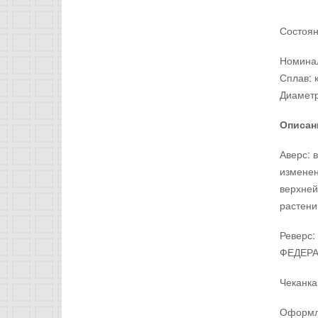
Состоян
Номинал
Сплав: 
Диаметр
Описан
Аверс: 
изменен
верхней
растени
Реверс:
ФЕДЕРА
Чеканка
Оформле