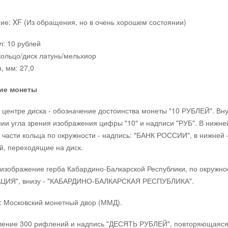
ие: XF (Из обращения, но в очень хорошем состоянии)
: 10 рублей
кольцо/диск латунь/мельхиор
, мм: 27,0
ие монеты
в центре диска - обозначение достоинства монеты "10 РУБЛЕЙ". Вн
ии угла зрения изображения цифры "10" и надписи "РУБ". В нижней
 части кольца по окружности - надпись: "БАНК РОССИИ", в нижней -
й, переходящие на диск.
 изображение герба Кабардино-Балкарской Республики, по окружно
ЦИЯ", внизу - "КАБАРДИНО-БАЛКАРСКАЯ РЕСПУБЛИКА".
: Московский монетный двор (ММД).
ние 300 рифлений и надпись "ДЕСЯТЬ РУБЛЕЙ", повторяющаяся 