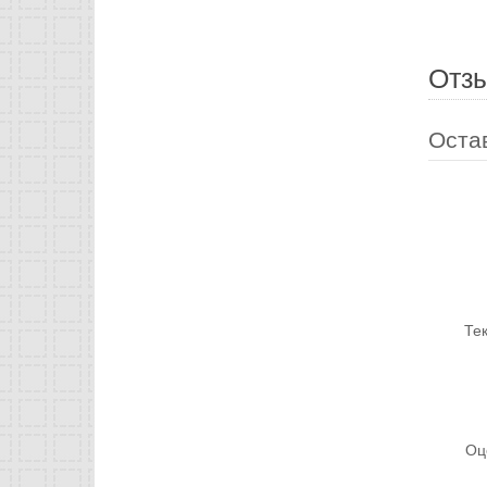
Отз
Оста
Те
Оц