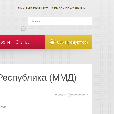
Личный кабинет
Список пожеланий
ости
Статьи
896 Продукт(ов)
Республика (ММД)
Рейтинг:
 руб.
.