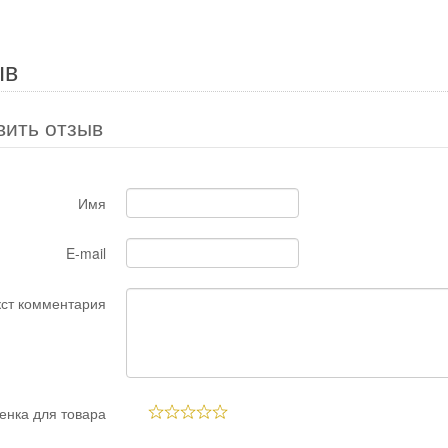
ыв
вить отзыв
Имя
E-mail
кст комментария
енка для товара