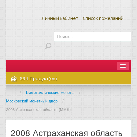
Личный кабинет
Список пожеланий
Главная
894 Продукт(ов)
Как сделать заказ
/
Биметаллические монеты
/
Московский монетный двор
/
Оплата и доставка
2008 Астраханская область (ММД)
Контакты
Вопрос-ответ
2008 Астраханская область