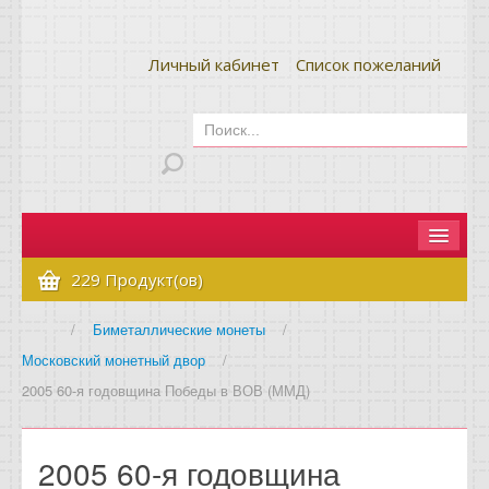
Личный кабинет
Список пожеланий
Главная
229 Продукт(ов)
Как сделать заказ
/
Биметаллические монеты
/
Московский монетный двор
/
Оплата и доставка
2005 60-я годовщина Победы в ВОВ (ММД)
Контакты
Вопрос-ответ
2005 60-я годовщина