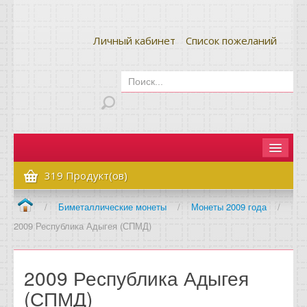
Личный кабинет
Список пожеланий
Главная
319 Продукт(ов)
Как сделать заказ
/
Биметаллические монеты
/
Монеты 2009 года
/
2009 Республика Адыгея (СПМД)
Оплата и доставка
Контакты
2009 Республика Адыгея
Вопрос-ответ
(СПМД)